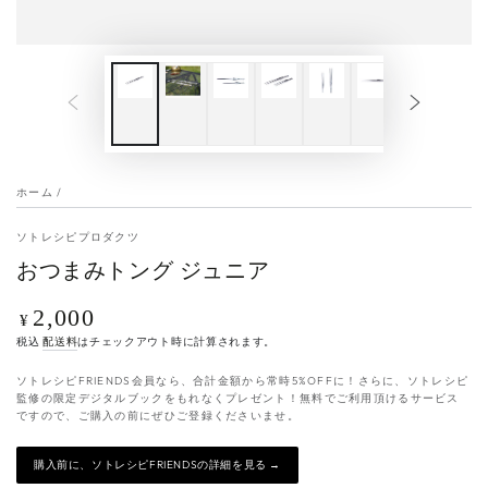
ホーム
/
ソトレシピプロダクツ
おつまみトング ジュニア
2,000
定
¥
価
税込
配送料
はチェックアウト時に計算されます。
ソトレシピFRIENDS会員なら、合計金額から常時5%OFFに！さらに、ソトレシピ
監修の限定デジタルブックをもれなくプレゼント！無料でご利用頂けるサービス
ですので、ご購入の前にぜひご登録くださいませ。
購入前に、ソトレシピFRIENDSの詳細を見る →