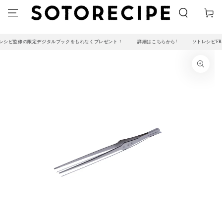
コンテンツにスキッ
ー
プする
ト
レシピ監修の限定デジタルブックをもれなくプレゼント！
詳細はこちらから!
ソトレシピFRI
商品の情報にスキップする